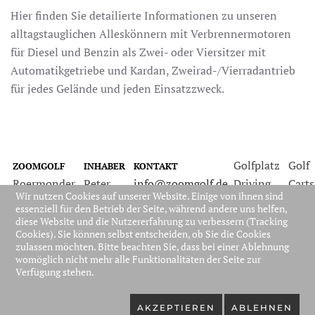
Hier finden Sie detailierte Informationen zu unseren
alltagstauglichen Alleskönnern mit Verbrennermotoren
für Diesel und Benzin als Zwei- oder Viersitzer mit
Automatikgetriebe und Kardan, Zweirad-/Vierradantrieb
für jedes Gelände und jeden Einsatzzweck.
Golfplatz
Golf
ZOOMGOLF
INHABER
KONTAKT
Roermonder
Peter
info@zoomgolf.de
Driving
Carts
Wir nutzen Cookies auf unserer Website. Einige von ihnen sind
Bahn 25
Barbian
www.zoomgolf.de
Range
Rund
essenziell für den Betrieb der Seite, während andere uns helfen,
41844
Tel.: +49
Range
ums
diese Website und die Nutzererfahrung zu verbessern (Tracking
Cookies). Sie können selbst entscheiden, ob Sie die Cookies
Wegberg
(0)2436-
Club
zulassen möchten. Bitte beachten Sie, dass bei einer Ablehnung
3827664
womöglich nicht mehr alle Funktionalitäten der Seite zur
Verfügung stehen.
Datenschutzerklärung
|
Liefer- und
Zahlungsbedingungen
|
AGB
|
IMPRESSUM
|
KONTAKT
AKZEPTIEREN
ABLEHNEN